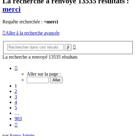
La recherche a renvoyé 13535 résultats :
merci
Requête recherchée :
+merci
Aller à la recherche avancée
Recherche
Rechercher
avancée
La recherche a renvoyé 13535 résultats
Page
1
Aller sur la page :
sur
903
1
2
3
4
5
…
903
Suivant
par
Supra Jaimie