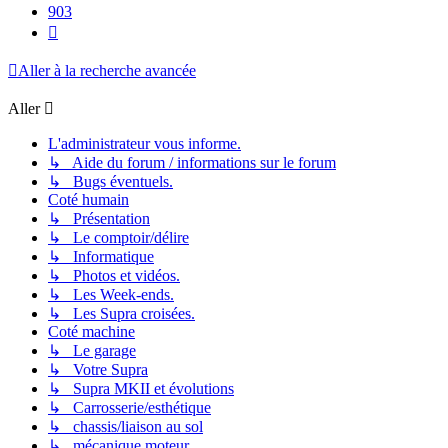
903
Suivant
Aller à la recherche avancée
Aller
L'administrateur vous informe.
↳ Aide du forum / informations sur le forum
↳ Bugs éventuels.
Coté humain
↳ Présentation
↳ Le comptoir/délire
↳ Informatique
↳ Photos et vidéos.
↳ Les Week-ends.
↳ Les Supra croisées.
Coté machine
↳ Le garage
↳ Votre Supra
↳ Supra MKII et évolutions
↳ Carrosserie/esthétique
↳ chassis/liaison au sol
↳ mécanique moteur