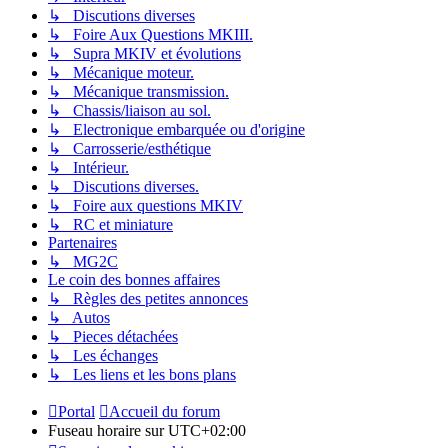
↳ Discutions diverses
↳ Foire Aux Questions MKIII.
↳ Supra MKIV et évolutions
↳ Mécanique moteur.
↳ Mécanique transmission.
↳ Chassis/liaison au sol.
↳ Electronique embarquée ou d'origine
↳ Carrosserie/esthétique
↳ Intérieur.
↳ Discutions diverses.
↳ Foire aux questions MKIV
↳ RC et miniature
Partenaires
↳ MG2C
Le coin des bonnes affaires
↳ Règles des petites annonces
↳ Autos
↳ Pieces détachées
↳ Les échanges
↳ Les liens et les bons plans
Portal
Accueil du forum
Fuseau horaire sur
UTC+02:00