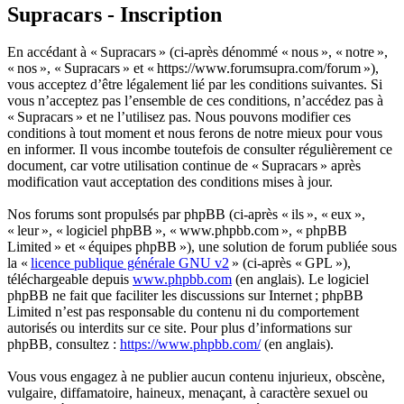
Supracars - Inscription
En accédant à « Supracars » (ci-après dénommé « nous », « notre »,
« nos », « Supracars » et « https://www.forumsupra.com/forum »),
vous acceptez d’être légalement lié par les conditions suivantes. Si
vous n’acceptez pas l’ensemble de ces conditions, n’accédez pas à
« Supracars » et ne l’utilisez pas. Nous pouvons modifier ces
conditions à tout moment et nous ferons de notre mieux pour vous
en informer. Il vous incombe toutefois de consulter régulièrement ce
document, car votre utilisation continue de « Supracars » après
modification vaut acceptation des conditions mises à jour.
Nos forums sont propulsés par phpBB (ci-après « ils », « eux »,
« leur », « logiciel phpBB », « www.phpbb.com », « phpBB
Limited » et « équipes phpBB »), une solution de forum publiée sous
la «
licence publique générale GNU v2
» (ci-après « GPL »),
téléchargeable depuis
www.phpbb.com
(en anglais). Le logiciel
phpBB ne fait que faciliter les discussions sur Internet ; phpBB
Limited n’est pas responsable du contenu ni du comportement
autorisés ou interdits sur ce site. Pour plus d’informations sur
phpBB, consultez :
https://www.phpbb.com/
(en anglais).
Vous vous engagez à ne publier aucun contenu injurieux, obscène,
vulgaire, diffamatoire, haineux, menaçant, à caractère sexuel ou