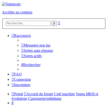
Accéder au contenu
Recherche
Rechercher
avancée
Raccourcis
Messages non lus
Sujets sans réponse
Sujets actifs
Rechercher
FAQ
Connexion
Inscription
Portal
Accueil du forum
Coté machine
Supra MKII et
évolutions
Carrosserie/esthétique
Rechercher