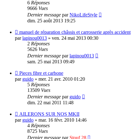
6
Réponses
9666
Vues
Dernier message
par
NikoLifeStyle
dim. 25 août 2013 19:25
manuel de réparation châssis et carrosserie après accident
par
lapinou0013
»
ven. 24 mai 2013 00:30
2
Réponses
5626
Vues
Dernier message
par
lapinou0013
sam. 25 mai 2013 09:49
Pieces fibre et carbone
par
guido
»
mer. 21 avr. 2010 01:20
5
Réponses
13509
Vues
Dernier message
par
guido
dim. 22 mai 2011 11:48
AILERONS SUR NOS MKII
par
guido
»
mar. 16 févr. 2010 14:46
4
Réponses
8725
Vues
Dernier message
par
Stouf 28