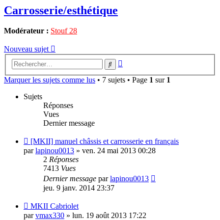
Carrosserie/esthétique
Modérateur :
Stouf 28
Nouveau sujet
Recherche
Rechercher
avancée
Marquer les sujets comme lus
• 7 sujets • Page
1
sur
1
Sujets
Réponses
Vues
Dernier message
[MKII] manuel châssis et carrosserie en français
par
lapinou0013
»
ven. 24 mai 2013 00:28
2
Réponses
7413
Vues
Dernier message
par
lapinou0013
jeu. 9 janv. 2014 23:37
MKII Cabriolet
par
vmax330
»
lun. 19 août 2013 17:22