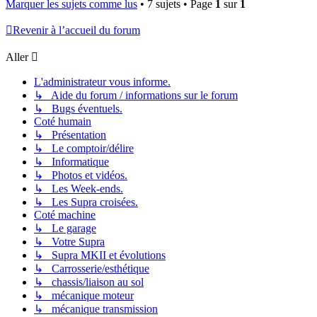
Marquer les sujets comme lus
• 7 sujets • Page
1
sur
1
Revenir à l’accueil du forum
Aller
L'administrateur vous informe.
↳ Aide du forum / informations sur le forum
↳ Bugs éventuels.
Coté humain
↳ Présentation
↳ Le comptoir/délire
↳ Informatique
↳ Photos et vidéos.
↳ Les Week-ends.
↳ Les Supra croisées.
Coté machine
↳ Le garage
↳ Votre Supra
↳ Supra MKII et évolutions
↳ Carrosserie/esthétique
↳ chassis/liaison au sol
↳ mécanique moteur
↳ mécanique transmission