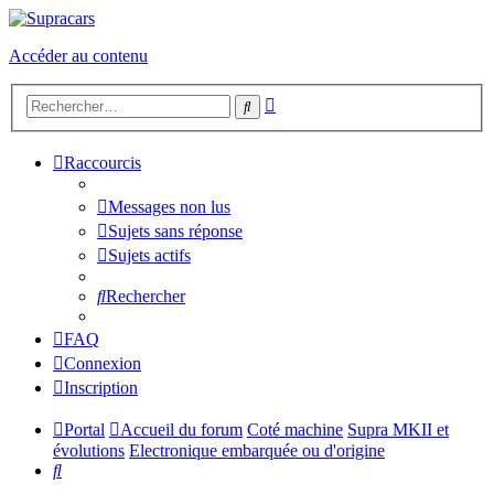
Accéder au contenu
Recherche
Rechercher
avancée
Raccourcis
Messages non lus
Sujets sans réponse
Sujets actifs
Rechercher
FAQ
Connexion
Inscription
Portal
Accueil du forum
Coté machine
Supra MKII et
évolutions
Electronique embarquée ou d'origine
Rechercher