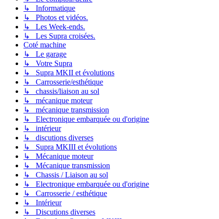
↳ Informatique
↳ Photos et vidéos.
↳ Les Week-ends.
↳ Les Supra croisées.
Coté machine
↳ Le garage
↳ Votre Supra
↳ Supra MKII et évolutions
↳ Carrosserie/esthétique
↳ chassis/liaison au sol
↳ mécanique moteur
↳ mécanique transmission
↳ Electronique embarquée ou d'origine
↳ intérieur
↳ discutions diverses
↳ Supra MKIII et évolutions
↳ Mécanique moteur
↳ Mécanique transmission
↳ Chassis / Liaison au sol
↳ Electronique embarquée ou d'origine
↳ Carrosserie / esthétique
↳ Intérieur
↳ Discutions diverses