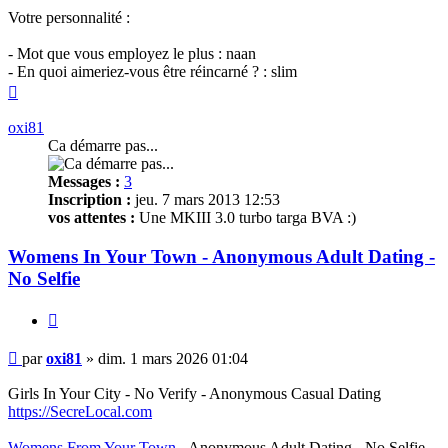
Votre personnalité :
- Mot que vous employez le plus : naan
- En quoi aimeriez-vous être réincarné ? : slim
Haut
oxi81
Ca démarre pas...
Messages :
3
Inscription :
jeu. 7 mars 2013 12:53
vos attentes :
Une MKIII 3.0 turbo targa BVA :)
Womens In Your Town - Anonymous Adult Dating -
No Selfie
Citer
Message
par
oxi81
»
dim. 1 mars 2026 01:04
non
lu
Girls In Your City - No Verify - Anonymous Casual Dating
https://SecreLocal.com
Womens From Your Town
- Anonymous Adult Dating - No Selfie