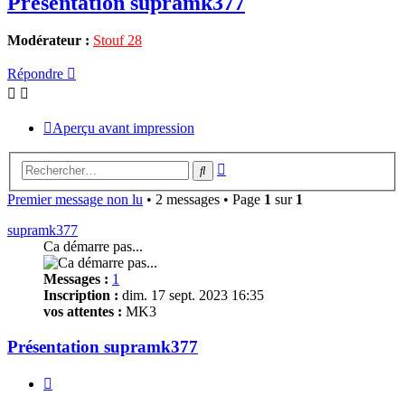
Présentation supramk377
Modérateur :
Stouf 28
Répondre
Aperçu avant impression
Recherche
Rechercher
avancée
Premier message non lu
• 2 messages • Page
1
sur
1
supramk377
Ca démarre pas...
Messages :
1
Inscription :
dim. 17 sept. 2023 16:35
vos attentes :
MK3
Présentation supramk377
Citer