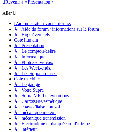
Revenir à « Présentation »
Aller
L'administrateur vous informe.
↳ Aide du forum / informations sur le forum
↳ Bugs éventuels.
Coté humain
↳ Présentation
↳ Le comptoir/délire
↳ Informatique
↳ Photos et vidéos.
↳ Les Week-ends.
↳ Les Supra croisées.
Coté machine
↳ Le garage
↳ Votre Supra
↳ Supra MKII et évolutions
↳ Carrosserie/esthétique
↳ chassis/liaison au sol
↳ mécanique moteur
↳ mécanique transmission
↳ Electronique embarquée ou d'origine
↳ intérieur