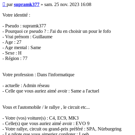
Message
par
supramk377
»
sam. 25 nov. 2023 16:08
non
lu
Votre identité :
- Pseudo : supramk377
- Pourquoi ce pseudo ? : J'ai du en choisir un pour le fofo
- Vrai prénom : Guillaume
- Age : 27
- Age mental : Same
- Sexe : H
- Région : 77
Votre profession : Dans l'informatique
- actuelle : Admin réseau
- Celle que vous auriez aimé avoir : Same a l'actuel
Vous et l'automobile / le rallye , le circuit etc...
- Votre (vos) voiture(s) : C4, EC9, MK3
- Celle(s) que vous auriez aimé avoir : EVO 9
- Votre rallye, circuit ou grand-prix préféré : SPA, Nürburgring
- Le pilote que vous aimeriez copiloter : Loeb