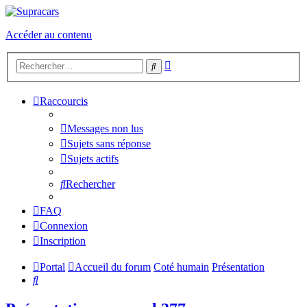
Accéder au contenu
Recherche
Rechercher
avancée
Raccourcis
Messages non lus
Sujets sans réponse
Sujets actifs
Rechercher
FAQ
Connexion
Inscription
Portal
Accueil du forum
Coté humain
Présentation
Rechercher