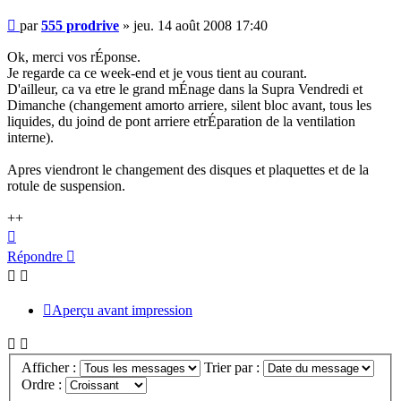
Message
par
555 prodrive
»
jeu. 14 août 2008 17:40
non
lu
Ok, merci vos rÉponse.
Je regarde ca ce week-end et je vous tient au courant.
D'ailleur, ca va etre le grand mÉnage dans la Supra Vendredi et
Dimanche (changement amorto arriere, silent bloc avant, tous les
liquides, du joind de pont arriere etrÉparation de la ventilation
interne).
Apres viendront le changement des disques et plaquettes et de la
rotule de suspension.
++
Haut
Répondre
Aperçu avant impression
Afficher :
Trier par :
Ordre :