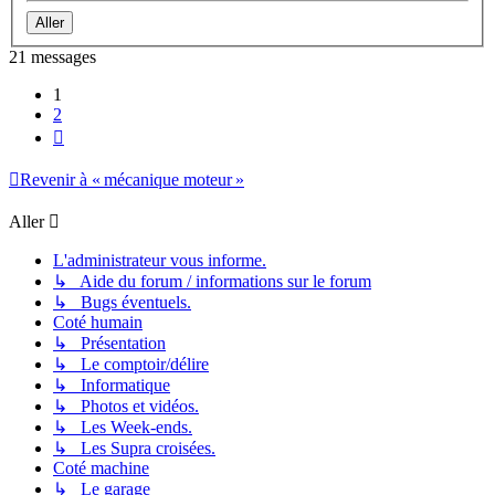
21 messages
1
2
Suivant
Revenir à « mécanique moteur »
Aller
L'administrateur vous informe.
↳ Aide du forum / informations sur le forum
↳ Bugs éventuels.
Coté humain
↳ Présentation
↳ Le comptoir/délire
↳ Informatique
↳ Photos et vidéos.
↳ Les Week-ends.
↳ Les Supra croisées.
Coté machine
↳ Le garage