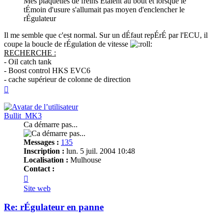
Mes plaquettes de freins Étaient au bout et lorsque le
tÉmoin d'usure s'allumait pas moyen d'enclencher le
rÉgulateur
Il me semble que c'est normal. Sur un dÉfaut repÉrÉ par l'ECU, il
coupe la boucle de rÉgulation de vitesse
RECHERCHE :
- Oil catch tank
- Boost control HKS EVC6
- cache supérieur de colonne de direction
Haut
Bullit_MK3
Ca démarre pas...
Messages :
135
Inscription :
lun. 5 juil. 2004 10:48
Localisation :
Mulhouse
Contact :
Contacter
Bullit_MK3
Site web
Re: rÉgulateur en panne