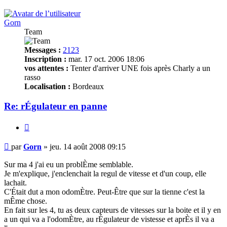
Gorn
Team
Messages :
2123
Inscription :
mar. 17 oct. 2006 18:06
vos attentes :
Tenter d'arriver UNE fois après Charly a un
rasso
Localisation :
Bordeaux
Re: rÉgulateur en panne
Citer
Message
par
Gorn
»
jeu. 14 août 2008 09:15
non
lu
Sur ma 4 j'ai eu un problÈme semblable.
Je m'explique, j'enclenchait la regul de vitesse et d'un coup, elle
lachait.
C'Était dut a mon odomÈtre. Peut-Être que sur la tienne c'est la
mÊme chose.
En fait sur les 4, tu as deux capteurs de vitesses sur la boite et il y en
a un qui va a l'odomÈtre, au rÉgulateur de vistesse et aprÈs il va a