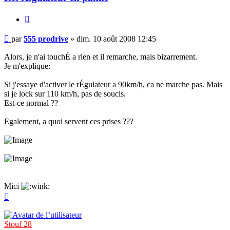
Citer
Message
par
555 prodrive
»
dim. 10 août 2008 12:45
non
lu
Alors, je n'ai touchÉ a rien et il remarche, mais bizarrement.
Je m'explique:
Si j'essaye d'activer le rÉgulateur a 90km/h, ca ne marche pas. Mais
si je lock sur 110 km/h, pas de soucis.
Est-ce normal ??
Egalement, a quoi servent ces prises ???
Mici
Haut
Stouf 28