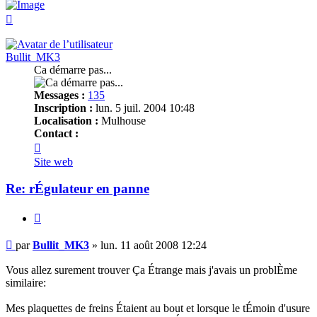
Haut
Bullit_MK3
Ca démarre pas...
Messages :
135
Inscription :
lun. 5 juil. 2004 10:48
Localisation :
Mulhouse
Contact :
Contacter
Bullit_MK3
Site web
Re: rÉgulateur en panne
Citer
Message
par
Bullit_MK3
»
lun. 11 août 2008 12:24
non
lu
Vous allez surement trouver Ça Étrange mais j'avais un problÈme
similaire:
Mes plaquettes de freins Étaient au bout et lorsque le tÉmoin d'usure