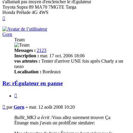
s'allumait pas moyen d'enclencher le rÉgulateur
Toyota Supra 89 MA70 7MGTE Targa
Honda Prélude 4G 4WS
Haut
Gorn
Team
Messages :
2123
Inscription :
mar. 17 oct. 2006 18:06
vos attentes :
Tenter d'arriver UNE fois après Charly a un
rasso
Localisation :
Bordeaux
Re: rÉgulateur en panne
Citer
Message
par
Gorn
»
mar. 12 août 2008 10:20
non
lu
Bullit_MK3 a écrit :
Vous allez surement trouver Ça
Étrange mais j'avais un problÈme similaire: