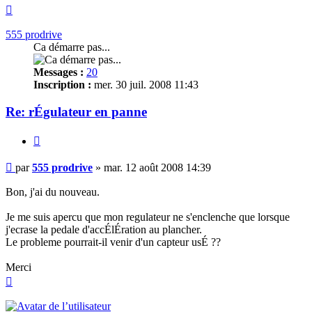
Haut
555 prodrive
Ca démarre pas...
Messages :
20
Inscription :
mer. 30 juil. 2008 11:43
Re: rÉgulateur en panne
Citer
Message
par
555 prodrive
»
mar. 12 août 2008 14:39
non
lu
Bon, j'ai du nouveau.
Je me suis apercu que mon regulateur ne s'enclenche que lorsque
j'ecrase la pedale d'accÉlÉration au plancher.
Le probleme pourrait-il venir d'un capteur usÉ ??
Merci
Haut