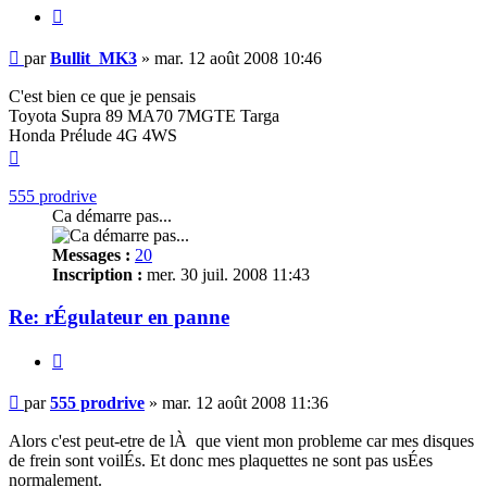
Citer
Message
par
Bullit_MK3
»
mar. 12 août 2008 10:46
non
lu
C'est bien ce que je pensais
Toyota Supra 89 MA70 7MGTE Targa
Honda Prélude 4G 4WS
Haut
555 prodrive
Ca démarre pas...
Messages :
20
Inscription :
mer. 30 juil. 2008 11:43
Re: rÉgulateur en panne
Citer
Message
par
555 prodrive
»
mar. 12 août 2008 11:36
non
lu
Alors c'est peut-etre de lÀ que vient mon probleme car mes disques
de frein sont voilÉs. Et donc mes plaquettes ne sont pas usÉes
normalement.