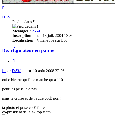
Haut
DAV
Pied dedans !!
Messages :
2554
Inscription :
mar. 13 juil. 2004 13:36
Localisation :
Villeneuve sur Lot
Re: rÉgulateur en panne
Citer
Message
par
DAV
»
dim. 10 août 2008 22:26
non
lu
oui c bizarre qu il ne marche qu a 110
pour les prise je c pas
mais le cruise et de l autre cotÉ non?
ta photo et prise cotÉ filtre a air
co-president de la 47 top team