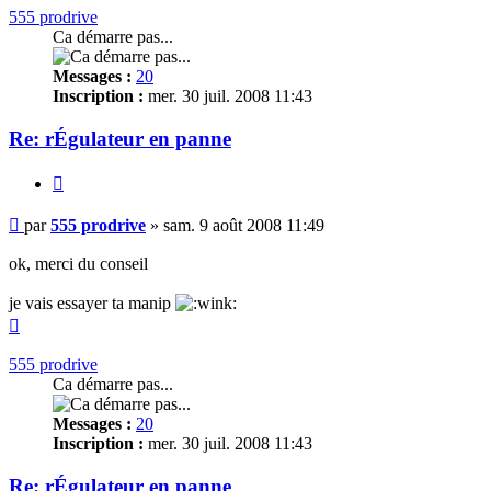
555 prodrive
Ca démarre pas...
Messages :
20
Inscription :
mer. 30 juil. 2008 11:43
Re: rÉgulateur en panne
Citer
Message
par
555 prodrive
»
sam. 9 août 2008 11:49
non
lu
ok, merci du conseil
je vais essayer ta manip
Haut
555 prodrive
Ca démarre pas...
Messages :
20
Inscription :
mer. 30 juil. 2008 11:43
Re: rÉgulateur en panne