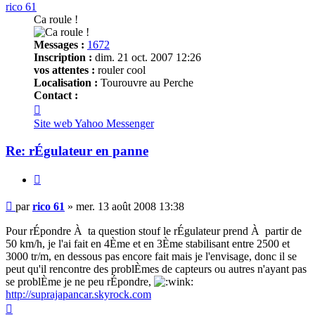
rico 61
Ca roule !
Messages :
1672
Inscription :
dim. 21 oct. 2007 12:26
vos attentes :
rouler cool
Localisation :
Tourouvre au Perche
Contact :
Contacter
rico
Site web
Yahoo Messenger
61
Re: rÉgulateur en panne
Citer
Message
par
rico 61
»
mer. 13 août 2008 13:38
non
lu
Pour rÉpondre À ta question stouf le rÉgulateur prend À partir de
50 km/h, je l'ai fait en 4Ème et en 3Ème stabilisant entre 2500 et
3000 tr/m, en dessous pas encore fait mais je l'envisage, donc il se
peut qu'il rencontre des problÈmes de capteurs ou autres n'ayant pas
se problÈme je ne peu rÉpondre,
http://suprajapancar.skyrock.com
Haut