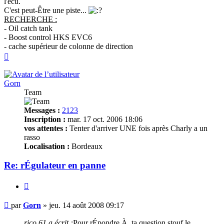
l'ecu.
C'est peut-Être une piste...
RECHERCHE :
- Oil catch tank
- Boost control HKS EVC6
- cache supérieur de colonne de direction
Haut
Gorn
Team
Messages :
2123
Inscription :
mar. 17 oct. 2006 18:06
vos attentes :
Tenter d'arriver UNE fois après Charly a un
rasso
Localisation :
Bordeaux
Re: rÉgulateur en panne
Citer
Message
par
Gorn
»
jeu. 14 août 2008 09:17
non
lu
rico 61 a écrit :
Pour rÉpondre À ta question stouf le