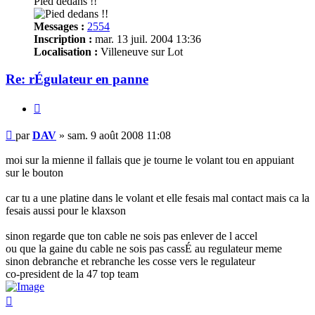
Pied dedans !!
Messages :
2554
Inscription :
mar. 13 juil. 2004 13:36
Localisation :
Villeneuve sur Lot
Re: rÉgulateur en panne
Citer
Message
par
DAV
»
sam. 9 août 2008 11:08
non
lu
moi sur la mienne il fallais que je tourne le volant tou en appuiant
sur le bouton
car tu a une platine dans le volant et elle fesais mal contact mais ca la
fesais aussi pour le klaxson
sinon regarde que ton cable ne sois pas enlever de l accel
ou que la gaine du cable ne sois pas cassÉ au regulateur meme
sinon debranche et rebranche les cosse vers le regulateur
co-president de la 47 top team
Haut