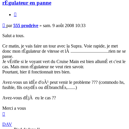
rÉgulateur en panne
Citer
Message
par
555 prodrive
»
sam. 9 août 2008 10:33
non
lu
Salut a tous.
Ce matin, je vais faire un tour avec la Supra. Voie rapide, je met
donc mon rÉgulateur de vitesse et lÀ .................................rien ne se
passe.
Je vÉrifie si le voyant vert du Cruise Main est bien allumÉ et c'est le
cas. Mais mon rÉgulateur ne veut rien savoir.
Pourtant, hier il fonctionnait tres bien.
Avez-vous un idÉe d'oÀ¹ peut venir le probleme ??? (commodo hs,
fusible, fils oxydÉs ou dÉbranchÉs,.......)
Avez-vous dÉjÀ eu le cas ??
Merci a vous
Haut
DAV