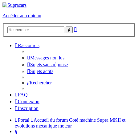
Accéder au contenu
Recherche
Rechercher
avancée
Raccourcis
Messages non lus
Sujets sans réponse
Sujets actifs
Rechercher
FAQ
Connexion
Inscription
Portal
Accueil du forum
Coté machine
Supra MKII et
évolutions
mécanique moteur
Rechercher