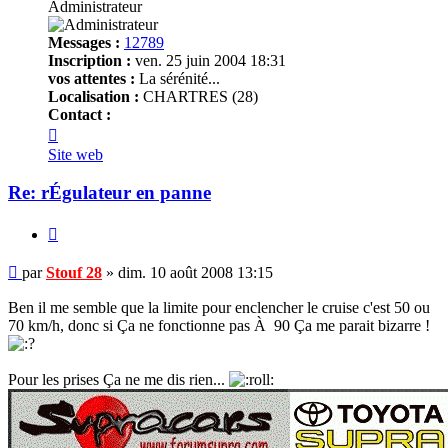
Administrateur
Messages :
12789
Inscription :
ven. 25 juin 2004 18:31
vos attentes :
La sérénité...
Localisation :
CHARTRES (28)
Contact :
Contacter
Stouf
Site web
28
Re: rÉgulateur en panne
Citer
Message
par
Stouf 28
»
dim. 10 août 2008 13:15
non
lu
Ben il me semble que la limite pour enclencher le cruise c'est 50 ou
70 km/h, donc si Ça ne fonctionne pas À 90 Ça me parait bizarre !
Pour les prises Ça ne me dis rien...