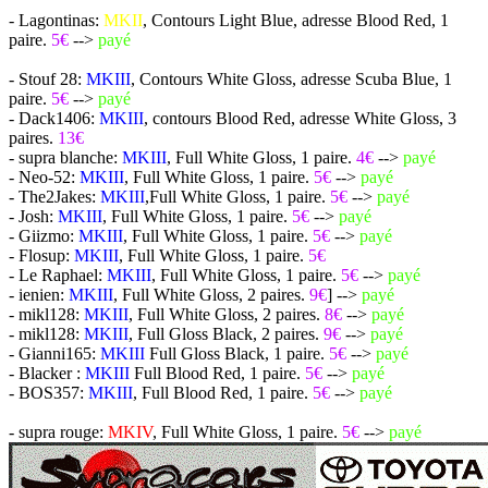
- Lagontinas:
MKII
, Contours Light Blue, adresse Blood Red, 1
paire.
5€
-->
payé
- Stouf 28:
MKIII
, Contours White Gloss, adresse Scuba Blue, 1
paire.
5€
-->
payé
- Dack1406:
MKIII
, contours Blood Red, adresse White Gloss, 3
paires.
13€
- supra blanche:
MKIII
, Full White Gloss, 1 paire.
4€
-->
payé
- Neo-52:
MKIII
, Full White Gloss, 1 paire.
5€
-->
payé
- The2Jakes:
MKIII
,Full White Gloss, 1 paire.
5€
-->
payé
- Josh:
MKIII
, Full White Gloss, 1 paire.
5€
-->
payé
- Giizmo:
MKIII
, Full White Gloss, 1 paire.
5€
-->
payé
- Flosup:
MKIII
, Full White Gloss, 1 paire.
5€
- Le Raphael:
MKIII
, Full White Gloss, 1 paire.
5€
-->
payé
- ienien:
MKIII
, Full White Gloss, 2 paires.
9€
] -->
payé
- mikl128:
MKIII
, Full White Gloss, 2 paires.
8€
-->
payé
- mikl128:
MKIII
, Full Gloss Black, 2 paires.
9€
-->
payé
- Gianni165:
MKIII
Full Gloss Black, 1 paire.
5€
-->
payé
- Blacker :
MKIII
Full Blood Red, 1 paire.
5€
-->
payé
- BOS357:
MKIII
, Full Blood Red, 1 paire.
5€
-->
payé
- supra rouge:
MKIV
, Full White Gloss, 1 paire.
5€
-->
payé