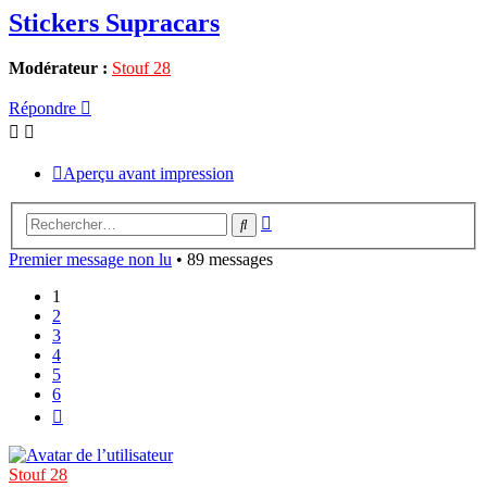
Stickers Supracars
Modérateur :
Stouf 28
Répondre
Aperçu avant impression
Recherche
Rechercher
avancée
Premier message non lu
• 89 messages
1
2
3
4
5
6
Suivant
Stouf 28