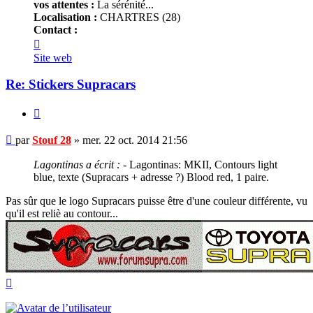
vos attentes :
La sérénité...
Localisation :
CHARTRES (28)
Contact :
Contacter
Stouf
Site web
28
Re: Stickers Supracars
Citer
Message
par
Stouf 28
»
mer. 22 oct. 2014 21:56
non
lu
Lagontinas a écrit :
- Lagontinas: MKII, Contours light
blue, texte (Supracars + adresse ?) Blood red, 1 paire.
Pas sûr que le logo Supracars puisse être d'une couleur différente, vu
qu'il est reliè au contour...
Haut