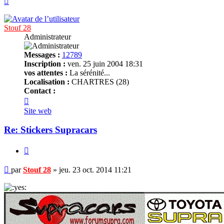
Stouf 28
Administrateur
Messages :
12789
Inscription :
ven. 25 juin 2004 18:31
vos attentes :
La sérénité...
Localisation :
CHARTRES (28)
Contact :
Contacter
Stouf
Site web
28
Re: Stickers Supracars
Citer
Message
par
Stouf 28
»
jeu. 23 oct. 2014 11:21
non
lu