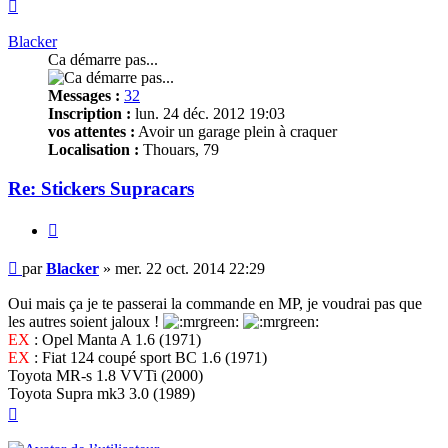
Haut
Blacker
Ca démarre pas...
Messages :
32
Inscription :
lun. 24 déc. 2012 19:03
vos attentes :
Avoir un garage plein à craquer
Localisation :
Thouars, 79
Re: Stickers Supracars
Citer
Message
par
Blacker
»
mer. 22 oct. 2014 22:29
non
lu
Oui mais ça je te passerai la commande en MP, je voudrai pas que
les autres soient jaloux !
EX
: Opel Manta A 1.6 (1971)
EX
: Fiat 124 coupé sport BC 1.6 (1971)
Toyota MR-s 1.8 VVTi (2000)
Toyota Supra mk3 3.0 (1989)
Haut