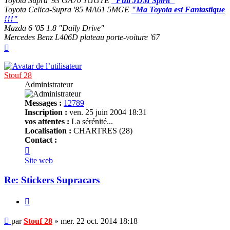
Toyota Supra '93 GA70 1GGTE
"Full JDM Spirit"
Toyota Celica-Supra '85 MA61 5MGE
"Ma Toyota est Fantastique
!!!"
Mazda 6 '05 1.8 "Daily Drive"
Mercedes Benz L406D plateau porte-voiture '67
Haut
Stouf 28
Administrateur
Messages :
12789
Inscription :
ven. 25 juin 2004 18:31
vos attentes :
La sérénité...
Localisation :
CHARTRES (28)
Contact :
Contacter
Stouf
Site web
28
Re: Stickers Supracars
Citer
Message
par
Stouf 28
»
mer. 22 oct. 2014 18:18
non