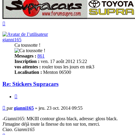
Haut
gianni165
Ca toussotte !
Messages :
861
Inscription :
ven. 17 août 2012 15:22
vos attentes :
rouler tous les jours en mk3
Localisation :
Menton 06500
Re: Stickers Supracars
Citer
Message
par
gianni165
»
jeu. 23 oct. 2014 09:55
non
lu
-Gianni165: MKIII contour gloss black, adresse: gloss black.
J'imagine déjà toute la finesse du ton sur ton, merci.
Ciao. Gianni165
Haut