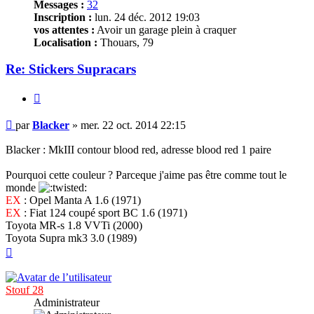
Messages :
32
Inscription :
lun. 24 déc. 2012 19:03
vos attentes :
Avoir un garage plein à craquer
Localisation :
Thouars, 79
Re: Stickers Supracars
Citer
Message
par
Blacker
»
mer. 22 oct. 2014 22:15
non
lu
Blacker : MkIII contour blood red, adresse blood red 1 paire
Pourquoi cette couleur ? Parceque j'aime pas être comme tout le
monde
EX
: Opel Manta A 1.6 (1971)
EX
: Fiat 124 coupé sport BC 1.6 (1971)
Toyota MR-s 1.8 VVTi (2000)
Toyota Supra mk3 3.0 (1989)
Haut
Stouf 28
Administrateur