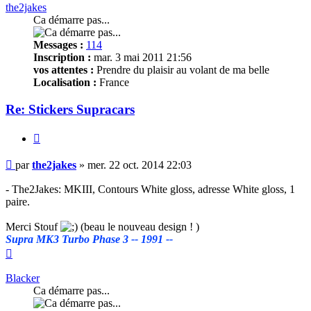
the2jakes
Ca démarre pas...
Messages :
114
Inscription :
mar. 3 mai 2011 21:56
vos attentes :
Prendre du plaisir au volant de ma belle
Localisation :
France
Re: Stickers Supracars
Citer
Message
par
the2jakes
»
mer. 22 oct. 2014 22:03
non
lu
- The2Jakes: MKIII, Contours White gloss, adresse White gloss, 1
paire.
Merci Stouf
(beau le nouveau design ! )
Supra MK3 Turbo Phase 3 -- 1991 --
Haut
Blacker
Ca démarre pas...