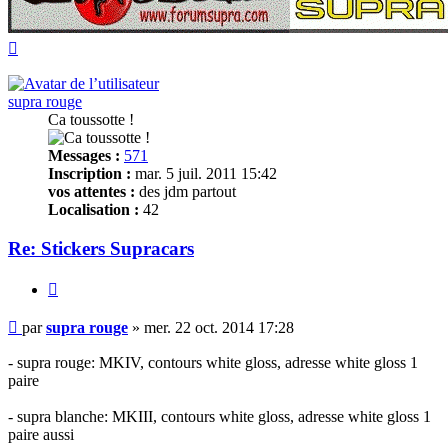
Haut
supra rouge
Ca toussotte !
Messages :
571
Inscription :
mar. 5 juil. 2011 15:42
vos attentes :
des jdm partout
Localisation :
42
Re: Stickers Supracars
Citer
Message
par
supra rouge
»
mer. 22 oct. 2014 17:28
non
lu
- supra rouge: MKIV, contours white gloss, adresse white gloss 1
paire
- supra blanche: MKIII, contours white gloss, adresse white gloss 1
paire aussi