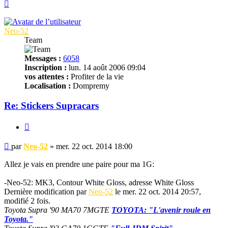
Haut
Neo-52
Team
Messages :
6058
Inscription :
lun. 14 août 2006 09:04
vos attentes :
Profiter de la vie
Localisation :
Dompremy
Re: Stickers Supracars
Citer
Message
par
Neo-52
»
mer. 22 oct. 2014 18:00
non
lu
Allez je vais en prendre une paire pour ma 1G:
-Neo-52: MK3, Contour White Gloss, adresse White Gloss
Dernière modification par
Neo-52
le mer. 22 oct. 2014 20:57,
modifié 2 fois.
Toyota Supra '90 MA70 7MGTE
TOYOTA: "L'avenir roule en
Toyota."