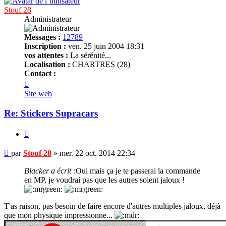
Stouf 28
Administrateur
Messages :
12789
Inscription :
ven. 25 juin 2004 18:31
vos attentes :
La sérénité...
Localisation :
CHARTRES (28)
Contact :
Contacter
Stouf
Site web
28
Re: Stickers Supracars
Citer
Message
par
Stouf 28
»
mer. 22 oct. 2014 22:34
non
lu
Blacker a écrit :
Oui mais ça je te passerai la commande
en MP, je voudrai pas que les autres soient jaloux !
T'as raison, pas besoin de faire encore d'autres multiples jaloux, déjà
que mon physique impressionne...