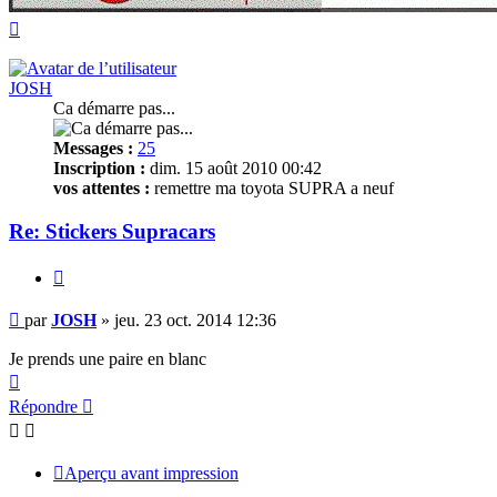
Haut
JOSH
Ca démarre pas...
Messages :
25
Inscription :
dim. 15 août 2010 00:42
vos attentes :
remettre ma toyota SUPRA a neuf
Re: Stickers Supracars
Citer
Message
par
JOSH
»
jeu. 23 oct. 2014 12:36
non
lu
Je prends une paire en blanc
Haut
Répondre
Aperçu avant impression