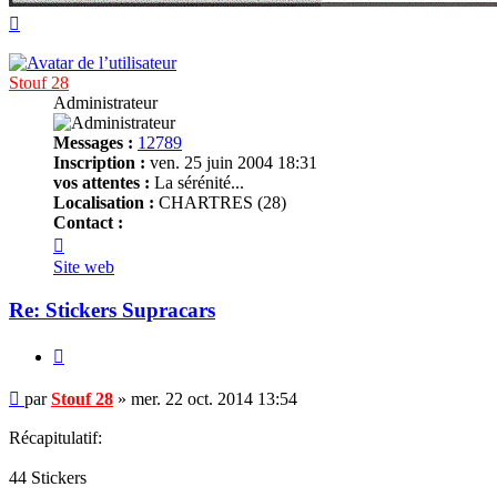
Haut
Stouf 28
Administrateur
Messages :
12789
Inscription :
ven. 25 juin 2004 18:31
vos attentes :
La sérénité...
Localisation :
CHARTRES (28)
Contact :
Contacter
Stouf
Site web
28
Re: Stickers Supracars
Citer
Message
par
Stouf 28
»
mer. 22 oct. 2014 13:54
non
lu
Récapitulatif:
44 Stickers