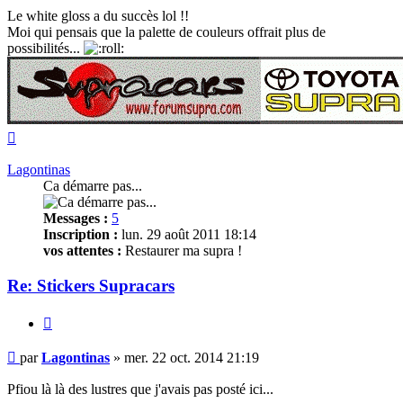
lu
Le white gloss a du succès lol !!
Moi qui pensais que la palette de couleurs offrait plus de
possibilités...
Haut
Lagontinas
Ca démarre pas...
Messages :
5
Inscription :
lun. 29 août 2011 18:14
vos attentes :
Restaurer ma supra !
Re: Stickers Supracars
Citer
Message
par
Lagontinas
»
mer. 22 oct. 2014 21:19
non
lu
Pfiou là là des lustres que j'avais pas posté ici...