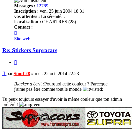
Messages :
12789
Inscription :
ven. 25 juin 2004 18:31
vos attentes :
La sérénité...
Localisation :
CHARTRES (28)
Contact :
Contacter
Stouf
Site web
28
Re: Stickers Supracars
Citer
Message
par
Stouf 28
»
mer. 22 oct. 2014 22:23
non
lu
Blacker a écrit :
Pourquoi cette couleur ? Parceque
j'aime pas être comme tout le monde
Tu peux toujours essayer d'avoir la même couleur que ton admin
préféré !