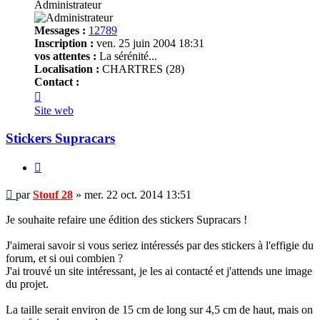
Administrateur
Messages :
12789
Inscription :
ven. 25 juin 2004 18:31
vos attentes :
La sérénité...
Localisation :
CHARTRES (28)
Contact :
Contacter
Stouf
Site web
28
Stickers Supracars
Citer
Message
par
Stouf 28
»
mer. 22 oct. 2014 13:51
non
lu
Je souhaite refaire une édition des stickers Supracars !
J'aimerai savoir si vous seriez intéressés par des stickers à l'effigie du
forum, et si oui combien ?
J'ai trouvé un site intéressant, je les ai contacté et j'attends une image
du projet.
La taille serait environ de 15 cm de long sur 4,5 cm de haut, mais on